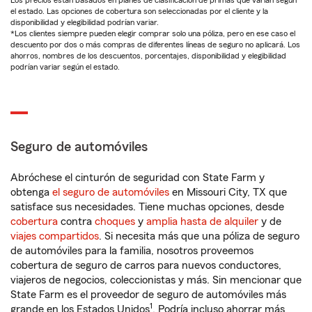
Los precios están basados en planes de clasificación de primas que varían según
el estado. Las opciones de cobertura son seleccionadas por el cliente y la
disponibilidad y elegibilidad podrían variar.
*Los clientes siempre pueden elegir comprar solo una póliza, pero en ese caso el
descuento por dos o más compras de diferentes líneas de seguro no aplicará. Los
ahorros, nombres de los descuentos, porcentajes, disponibilidad y elegibilidad
podrían variar según el estado.
Seguro de automóviles
Abróchese el cinturón de seguridad con State Farm y
obtenga
el seguro de automóviles
en Missouri City, TX que
satisface sus necesidades. Tiene muchas opciones, desde
cobertura
contra
choques
y
amplia hasta de alquiler
y de
viajes compartidos
. Si necesita más que una póliza de seguro
de automóviles para la familia, nosotros proveemos
cobertura de seguro de carros para nuevos conductores,
viajeros de negocios, coleccionistas y más. Sin mencionar que
State Farm es el proveedor de seguro de automóviles más
1
grande en los Estados Unidos
. Podría incluso ahorrar más