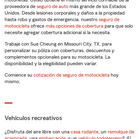
motonetas. Usted obtiene el mismo servicio confiable de la
proveedora de
seguro de auto
más grande de los Estados
Unidos. Desde lesiones corporales y daños a la propiedad
hasta robo y gastos de emergencia, nuestro
seguro de
motocicleta
ofrece
más opciones de cobertura
para que solo
necesite agregar cobertura adicional si la necesita.
Trabaje con Sue Cheung en Missouri City, TX, para
personalizar su póliza con coberturas, descuentos y
complementos opcionales para su motocicleta. La
disponibilidad y la elegibilidad pueden variar.
Comience su
cotización de seguro de motocicleta
hoy
mismo.
Vehículos recreativos
¿Disfruta del aire libre con una
casa rodante
, un
remolque de
acampada
, una
embarcación
o un
vehículo todoterreno
? ¡El