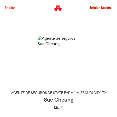
Pasar
al
English
Iniciar Sesión
contenido
principal
Comienzo
del
contenido
principal
®
AGENTE DE SEGUROS DE STATE FARM
,
MISSOURI CITY
, TX
Sue Cheung
ChFC®