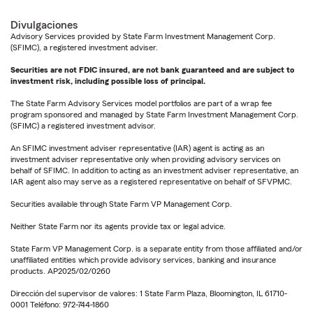
Divulgaciones
Advisory Services provided by State Farm Investment Management Corp.
(SFIMC), a registered investment adviser.
Securities are not FDIC insured, are not bank guaranteed and are subject to
investment risk, including possible loss of principal.
The State Farm Advisory Services model portfolios are part of a wrap fee
program sponsored and managed by State Farm Investment Management Corp.
(SFIMC) a registered investment advisor.
An SFIMC investment adviser representative (IAR) agent is acting as an
investment adviser representative only when providing advisory services on
behalf of SFIMC. In addition to acting as an investment adviser representative, an
IAR agent also may serve as a registered representative on behalf of SFVPMC.
Securities available through State Farm VP Management Corp.
Neither State Farm nor its agents provide tax or legal advice.
State Farm VP Management Corp. is a separate entity from those affiliated and/or
unaffiliated entities which provide advisory services, banking and insurance
products. AP2025/02/0260
Dirección del supervisor de valores: 1 State Farm Plaza, Bloomington, IL 61710-
0001 Teléfono: 972-744-1860