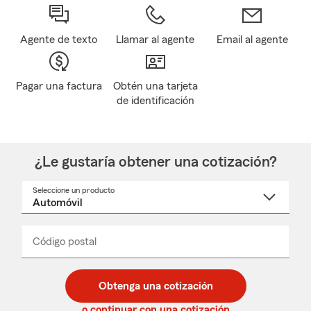
Agente de texto
Llamar al agente
Email al agente
Pagar una factura
Obtén una tarjeta
de identificación
¿Le gustaría obtener una cotización?
Seleccione un producto
Seleccione
un
nombre
de
producto
del
Código postal
Ingresa
Ingresa
_____
menú
un
un
desplegable
código
código
postal
postal
Obtenga una cotización
de
de
5
5
o continuar con una cotización