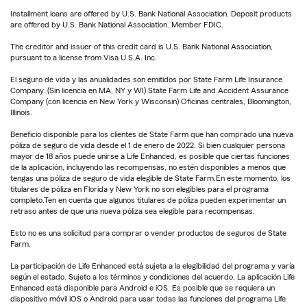
Installment loans are offered by U.S. Bank National Association. Deposit products
are offered by U.S. Bank National Association. Member FDIC.
The creditor and issuer of this credit card is U.S. Bank National Association,
pursuant to a license from Visa U.S.A. Inc.
El seguro de vida y las anualidades son emitidos por State Farm Life Insurance
Company. (Sin licencia en MA, NY y WI) State Farm Life and Accident Assurance
Company (con licencia en New York y Wisconsin) Oficinas centrales, Bloomington,
Illinois.
Beneficio disponible para los clientes de State Farm que han comprado una nueva
póliza de seguro de vida desde el 1 de enero de 2022. Si bien cualquier persona
mayor de 18 años puede unirse a Life Enhanced, es posible que ciertas funciones
de la aplicación, incluyendo las recompensas, no estén disponibles a menos que
tengas una póliza de seguro de vida elegible de State Farm.En este momento, los
titulares de póliza en Florida y New York no son elegibles para el programa
completo.Ten en cuenta que algunos titulares de póliza pueden experimentar un
retraso antes de que una nueva póliza sea elegible para recompensas.
Esto no es una solicitud para comprar o vender productos de seguros de State
Farm.
La participación de Life Enhanced está sujeta a la elegibilidad del programa y varía
según el estado. Sujeto a los términos y condiciones del acuerdo. La aplicación Life
Enhanced está disponible para Android e iOS. Es posible que se requiera un
dispositivo móvil iOS o Android para usar todas las funciones del programa Life