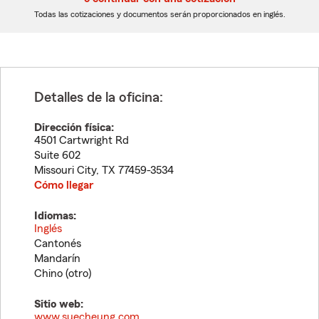
dígitos
dígitos
Todas las cotizaciones y documentos serán proporcionados en inglés.
Detalles de la oficina:
Dirección física:
4501 Cartwright Rd
Suite 602
Missouri City
,
TX
77459-3534
Cómo llegar
Idiomas:
Inglés
Cantonés
Mandarín
Chino (otro)
Sitio web:
www.suecheung.com